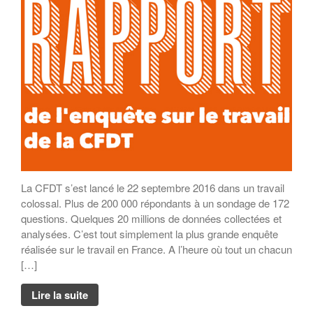
Rapport MR21 : Qu’est-ce qu’un
manager responsable ?
Rapport MR21 : Quand la
transformation durable des
entreprises devient l’affaire des
salariés
Rapport MR21 : “Un nécessaire
modèle d’entreprise durable
européenne”
Planet Benefit Company : 4
règles de durabilité sur la chaîne
de valeur
Planet Benefit Company : 21
La CFDT s’est lancé le 22 septembre 2016 dans un travail
fondamentaux pour s’engager
vers la durabilité
colossal. Plus de 200 000 répondants à un sondage de 172
questions. Quelques 20 millions de données collectées et
Guide de décryptage du reporting
extra-financier
analysées. C’est tout simplement la plus grande enquête
réalisée sur le travail en France. A l’heure où tout un chacun
Rapport MR21 : “Repenser les
relations parties prenantes de
[…]
l’entreprise”
Forum MR21
Lire la suite
Forum 2025