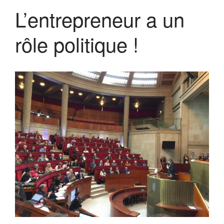
L’entrepreneur a un
Forum 2023
Forum 2022
rôle politique !
PRIX MR21 : APPEL A
CANDIDATURES 2022
Forum 2021
Forum 2020
Forum 2019
Forum 2018
Forum 2017
Contact
Forum 2026
Forum MR21 2026
Dialogue MR21 – Stop au culte
de la performance dans