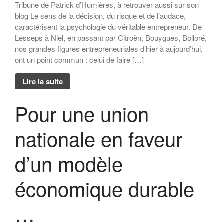
l’entreprise
Tribune de Patrick d’Humières, à retrouver aussi sur son
Dialogue MR12 – La CS3D :
blog Le sens de la décision, du risque et de l’audace,
Force ou talon d’Achille des
caractérisent la psychologie du véritable entrepreneur. De
entreprises européennes ?
Lesseps à Niel, en passant par Citroën, Bouygues, Bolloré,
nos grandes figures entrepreneuriales d’hier à aujourd’hui,
Dialogues MR21 « Le spatial
ont un point commun : celui de faire […]
au service du monde marin ? »
« Faut-il avoir peur de la
Lire la suite
population mondiale ? »
Pour une union
nationale en faveur
d’un modèle
économique durable
…