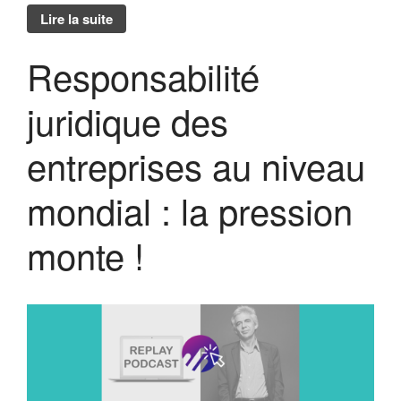
Forum 2025
Lire la suite
Forum 2023
Forum 2022
Responsabilité
PRIX MR21 : APPEL A
CANDIDATURES 2022
juridique des
Forum 2021
Forum 2020
entreprises au niveau
Forum 2019
Forum 2018
mondial : la pression
Forum 2017
Contact
monte !
Forum 2026
Forum MR21 2026
Dialogue MR21 – Stop au culte
de la performance dans