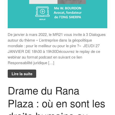
l’entreprise
Dialogue MR12 – La CS3D :
Force ou talon d’Achille des
entreprises européennes ?
Dialogues MR21 « Le spatial
au service du monde marin ? »
De janvier à mars 2022, le MR21 vous invite à 3 Dialogues
autour du thème « L’entreprise dans la géopolitique
« Faut-il avoir peur de la
population mondiale ? »
mondiale : pour le meilleur ou pour le pire ?« JEUDI 27
JANVIER DE 18h30 à 19h30Découvrez le replay de ce
webinar au format podcast en suivant ce lien
Responsabilité juridique […]
Lire la suite
Drame du Rana
Plaza : où en sont les