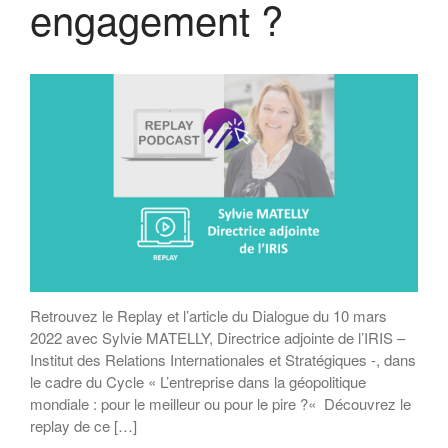
engagement ?
Rapport MR21 : Qu’est-ce qu’un
manager responsable ?
Rapport MR21 : Quand la
transformation durable des
entreprises devient l’affaire des
salariés
Rapport MR21 : “Un nécessaire
modèle d’entreprise durable
européenne”
Planet Benefit Company : 4
règles de durabilité sur la chaîne
de valeur
Planet Benefit Company : 21
fondamentaux pour s’engager
vers la durabilité
Retrouvez le Replay et l’article du Dialogue du 10 mars
Guide de décryptage du reporting
2022 avec Sylvie MATELLY, Directrice adjointe de l’IRIS –
extra-financier
Institut des Relations Internationales et Stratégiques -, dans
Rapport MR21 : “Repenser les
le cadre du Cycle « L’entreprise dans la géopolitique
relations parties prenantes de
l’entreprise”
mondiale : pour le meilleur ou pour le pire ?« Découvrez le
replay de ce […]
Forum MR21