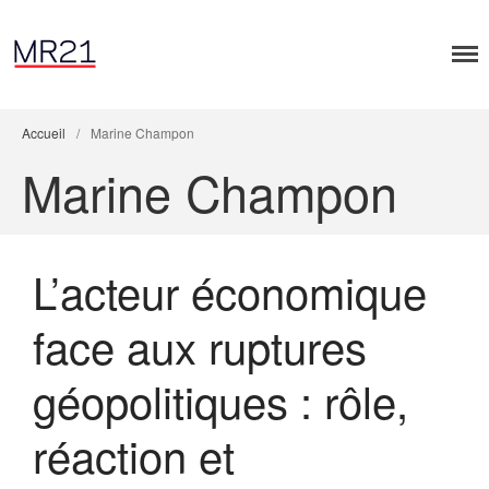
Accueil
/
Marine Champon
Marine Champon
Accueil
L’acteur économique
Dialogues MR21
face aux ruptures
Entreprise & Démocratie
Entreprise & droits humains
géopolitiques : rôle,
Entreprise & environnement
Entreprise & géopolitique
réaction et
Entreprise & gouvernance
Rapports MR21