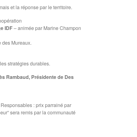
s et la réponse par le territoire.
« Faut-il avoir peur de la
population mondiale ? »
Coopération
ge IDF
– animée par Marine Champon
ue des Mureaux.
 les stratégies durables.
nès Rambaud, Présidente de Des
sponsables : prix parrainé par
oeur” sera remis par la communauté