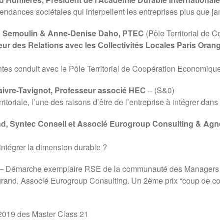
ances sociétales qui interpellent les entreprises plus que jamai
 Semoulin & Anne-Denise Daho,
PTEC
(Pôle Territorial de 
eur des Relations avec les Collectivités Locales Paris Oran
antes conduit avec le Pôle Territorial de Coopération Economiq
aivre-Tavignot, Professeur associé HEC
– (S&0)
itoriale, l’une des raisons d’être de l’entreprise à intégrer dans
d, Syntec Conseil et Associé Eurogroup Consulting & Ag
tégrer la dimension durable ?
– Démarche exemplaire RSE de la communauté des Managers Re
grand, Associé Eurogroup Consulting. Un 2ème prix “coup de c
2019 des Master Class 21