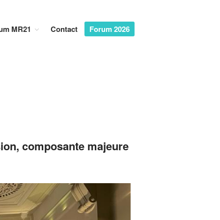
um MR21
Contact
Forum 2026
Accueil
Dialogues MR21
Entreprise & Démocratie
Entreprise & droits humains
Entreprise & environnement
Entreprise & géopolitique
Entreprise & gouvernance
lusion, composante majeure
Rapports MR21
Rapport MR21 : Qu’est-ce qu’un
manager responsable ?
Rapport MR21 : Quand la
transformation durable des
entreprises devient l’affaire des
salariés