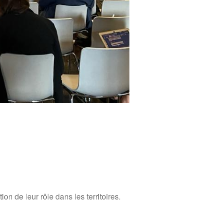
Forum 2020
Forum 2019
Forum 2018
Forum 2017
Contact
Forum 2026
Forum MR21 2026
Dialogue MR21 – Stop au culte
de la performance dans
l’entreprise
Dialogue MR12 – La CS3D :
Force ou talon d’Achille des
entreprises européennes ?
on de leur rôle dans les territoires.
Dialogues MR21 « Le spatial
au service du monde marin ? »