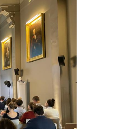
Rapport MR21 : “Un nécessaire
modèle d’entreprise durable
européenne”
Planet Benefit Company : 4 règles
de durabilité sur la chaîne de
valeur
Planet Benefit Company : 21
fondamentaux pour s’engager vers
la durabilité
Guide de décryptage du reporting
extra-financier
Rapport MR21 : “Repenser les
relations parties prenantes de
l’entreprise”
Forum MR21
Forum 2025
Forum 2023
Forum 2022
PRIX MR21 : APPEL A
CANDIDATURES 2022
Forum 2021