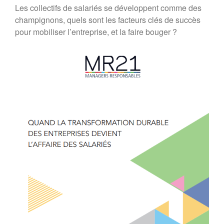
Les collectifs de salariés se développent comme des
Forum 2020
champignons, quels sont les facteurs clés de succès
Forum 2019
pour mobiliser l’entreprise, et la faire bouger ?
Forum 2018
Forum 2017
Contact
Forum 2026
Forum MR21 2026
Dialogue MR21 – Stop au culte
de la performance dans
l’entreprise
Dialogue MR12 – La CS3D :
Force ou talon d’Achille des
entreprises européennes ?
Dialogues MR21 « Le spatial
au service du monde marin ? »