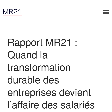
Accueil
Dialogues MR21
Rapport MR21 :
Entreprise & Démocratie
Entreprise & droits humains
Quand la
Entreprise & environnement
Entreprise & géopolitique
transformation
Entreprise & gouvernance
Rapports MR21
durable des
Rapport MR21 : Qu’est-ce qu’un
manager responsable ?
entreprises devient
Rapport MR21 : Quand la
transformation durable des
l’affaire des salariés
entreprises devient l’affaire des
salariés
Rapport MR21 : “Un nécessaire