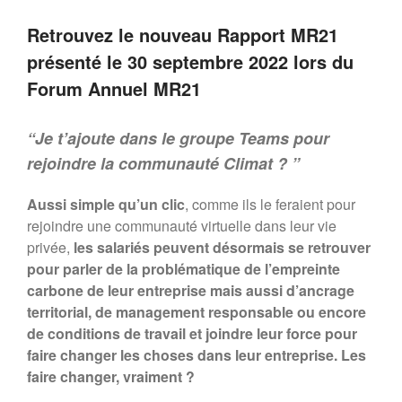
modèle d’entreprise durable
Retrouvez le nouveau Rapport MR21
européenne”
Planet Benefit Company : 4
présenté le 30 septembre 2022 lors du
règles de durabilité sur la chaîne
Forum Annuel MR21
de valeur
Planet Benefit Company : 21
fondamentaux pour s’engager
“Je t’ajoute dans le groupe Teams pour
vers la durabilité
rejoindre la communauté Climat ? ”
Guide de décryptage du reporting
extra-financier
Aussi simple qu’un clic
, comme ils le feraient pour
Rapport MR21 : “Repenser les
relations parties prenantes de
rejoindre une communauté virtuelle dans leur vie
l’entreprise”
privée,
les salariés peuvent désormais se retrouver
Forum MR21
pour parler de la problématique de l’empreinte
Forum 2025
carbone de leur entreprise mais aussi d’ancrage
Forum 2023
territorial, de management responsable ou encore
Forum 2022
de conditions de travail et joindre leur force pour
faire changer les choses dans leur entreprise. Les
PRIX MR21 : APPEL A
CANDIDATURES 2022
faire changer, vraiment ?
Forum 2021