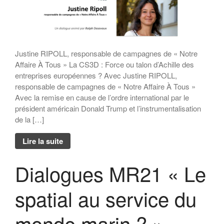
Dialogue MR12 – La CS3D :
Force ou talon d’Achille des
entreprises européennes ?
Dialogues MR21 « Le spatial
Justine RIPOLL, responsable de campagnes de « Notre
au service du monde marin ? »
Affaire À Tous » La CS3D : Force ou talon d’Achille des
« Faut-il avoir peur de la
entreprises européennes ? Avec Justine RIPOLL,
population mondiale ? »
responsable de campagnes de « Notre Affaire À Tous »
Avec la remise en cause de l’ordre international par le
président américain Donald Trump et l’instrumentalisation
de la […]
Lire la suite
Dialogues MR21 « Le
spatial au service du
monde marin ? »