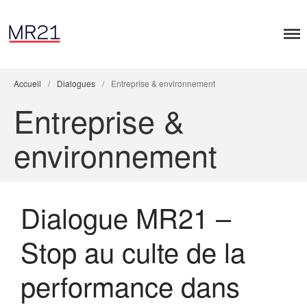
Accueil
/
Dialogues
/
Entreprise & environnement
Entreprise &
environnement
Accueil
Dialogues MR21
Entreprise & Démocratie
Dialogue MR21 –
Entreprise & droits humains
Entreprise & environnement
Stop au culte de la
Entreprise & géopolitique
Entreprise & gouvernance
performance dans
Rapports MR21