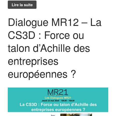
Lire la suite
Forum 2023
Forum 2022
Dialogue MR12 – La
PRIX MR21 : APPEL A
CANDIDATURES 2022
CS3D : Force ou
Forum 2021
Forum 2020
talon d’Achille des
Forum 2019
Forum 2018
entreprises
Forum 2017
Contact
européennes ?
Forum 2026
Forum MR21 2026
Dialogue MR21 – Stop au culte
de la performance dans
l’entreprise