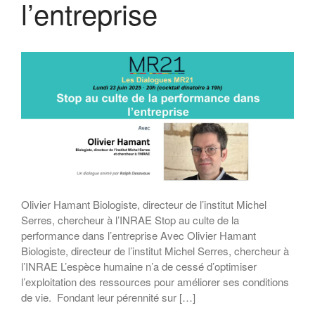
l’entreprise
Rapport MR21 : Qu’est-ce qu’un
manager responsable ?
Rapport MR21 : Quand la
transformation durable des
entreprises devient l’affaire des
salariés
Rapport MR21 : “Un nécessaire
modèle d’entreprise durable
européenne”
Planet Benefit Company : 4
règles de durabilité sur la chaîne
de valeur
Planet Benefit Company : 21
fondamentaux pour s’engager
vers la durabilité
Olivier Hamant Biologiste, directeur de l’institut Michel
Guide de décryptage du reporting
Serres, chercheur à l’INRAE Stop au culte de la
extra-financier
performance dans l’entreprise Avec Olivier Hamant
Rapport MR21 : “Repenser les
Biologiste, directeur de l’institut Michel Serres, chercheur à
relations parties prenantes de
l’INRAE L’espèce humaine n’a de cessé d’optimiser
l’entreprise”
l’exploitation des ressources pour améliorer ses conditions
Forum MR21
de vie. Fondant leur pérennité sur […]
Forum 2025