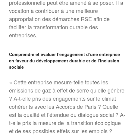
professionnelle peut être amené à se poser. Il a
Dialogues MR21 « Le spatial
vocation à contribuer à une meilleure
au service du monde marin ? »
appropriation des démarches RSE afin de
« Faut-il avoir peur de la
population mondiale ? »
faciliter la transformation durable des
entreprises.
Comprendre et évaluer l’engagement d’une entreprise
en faveur du développement durable et de l’inclusion
sociale
« Cette entreprise mesure-telle toutes les
émissions de gaz à effet de serre qu’elle génère
? A-t-elle pris des engagements sur le climat
cohérents avec les Accords de Paris ? Quelle
est la qualité et l’étendue du dialogue social ? A-
t-elle pris la mesure de la transition écologique
et de ses possibles effets sur les emplois ?