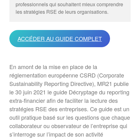
CANDIDATURES 2022
professionnels qui souhaitent mieux comprendre
les stratégies RSE de leurs organisations.
Forum 2021
Forum 2020
Forum 2019
Forum 2018
ACCÉDER AU GUIDE COMPLET
Forum 2017
Contact
Forum 2026
En amont de la mise en place de la
réglementation européenne CSRD (Corporate
Sustainability Reporting Directive), MR21 publie
le 30 juin 2021 le guide Décryptage du reporting
Forum MR21 2026
extra-financier afin de faciliter la lecture des
Dialogue MR21 – Stop au culte
de la performance dans
stratégies RSE des entreprises. Ce guide est un
l’entreprise
outil pratique basé sur les questions que chaque
Dialogue MR12 – La CS3D :
collaborateur ou observateur de l’entreprise qui
Force ou talon d’Achille des
s’interroge sur l’impact de son activité
entreprises européennes ?