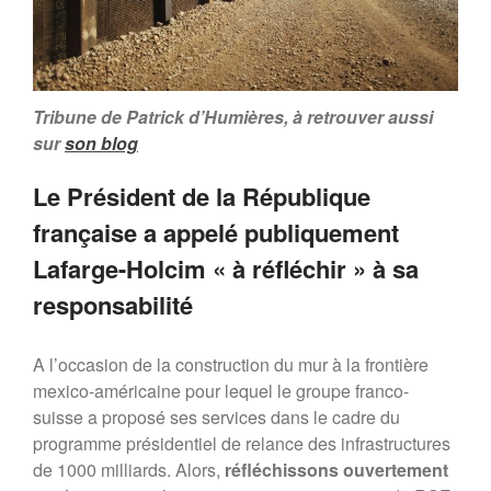
transformation durable des
entreprises devient l’affaire des
salariés
Rapport MR21 : “Un nécessaire
modèle d’entreprise durable
Tribune de Patrick d’Humières, à retrouver aussi
européenne”
sur
son blog
Planet Benefit Company : 4
règles de durabilité sur la chaîne
de valeur
Le Président de la République
Planet Benefit Company : 21
française a appelé publiquement
fondamentaux pour s’engager
vers la durabilité
Lafarge-Holcim « à réfléchir » à sa
Guide de décryptage du reporting
responsabilité
extra-financier
Rapport MR21 : “Repenser les
relations parties prenantes de
A l’occasion de la construction du mur à la frontière
l’entreprise”
mexico-américaine pour lequel le groupe franco-
Forum MR21
suisse a proposé ses services dans le cadre du
Forum 2025
programme présidentiel de relance des infrastructures
Forum 2023
de 1000 milliards. Alors,
réfléchissons ouvertement
Forum 2022