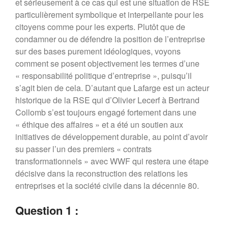
et sérieusement à ce cas qui est une situation de RSE
PRIX MR21 : APPEL A
particulièrement symbolique et interpellante pour les
CANDIDATURES 2022
citoyens comme pour les experts. Plutôt que de
Forum 2021
condamner ou de défendre la position de l’entreprise
Forum 2020
sur des bases purement idéologiques, voyons
Forum 2019
comment se posent objectivement les termes d’une
Forum 2018
« responsabilité politique d’entreprise », puisqu’il
s’agit bien de cela. D’autant que Lafarge est un acteur
Forum 2017
historique de la RSE qui d’Olivier Lecerf à Bertrand
Contact
Collomb s’est toujours engagé fortement dans une
Forum 2026
« éthique des affaires » et a été un soutien aux
initiatives de développement durable, au point d’avoir
su passer l’un des premiers « contrats
transformationnels » avec WWF qui restera une étape
Forum MR21 2026
décisive dans la reconstruction des relations les
Dialogue MR21 – Stop au culte
entreprises et la société civile dans la décennie 80.
de la performance dans
l’entreprise
Question 1 :
Dialogue MR12 – La CS3D :
Force ou talon d’Achille des