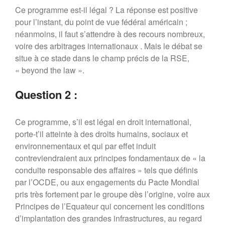
entreprises européennes ?
Ce programme est-il légal ? La réponse est positive
pour l’instant, du point de vue fédéral américain ;
Dialogues MR21 « Le spatial
au service du monde marin ? »
néanmoins, il faut s’attendre à des recours nombreux,
voire des arbitrages internationaux . Mais le débat se
« Faut-il avoir peur de la
population mondiale ? »
situe à ce stade dans le champ précis de la RSE,
« beyond the law ».
Question 2 :
Ce programme, s’il est légal en droit international,
porte-t’il atteinte à des droits humains, sociaux et
environnementaux et qui par effet induit
contreviendraient aux principes fondamentaux de « la
conduite responsable des affaires » tels que définis
par l’OCDE, ou aux engagements du Pacte Mondial
pris très fortement par le groupe dès l’origine, voire aux
Principes de l’Equateur qui concernent les conditions
d’implantation des grandes infrastructures, au regard