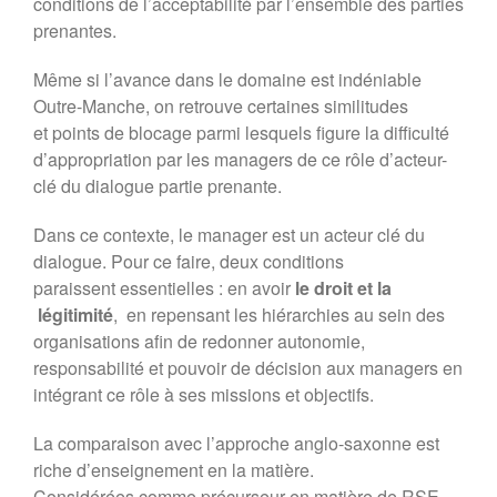
conditions de l’acceptabilité par l’ensemble des parties
Forum 2021
prenantes.
Forum 2020
Forum 2019
Même si l’avance dans le domaine est indéniable
Outre-Manche, on retrouve certaines similitudes
Forum 2018
et points de blocage parmi lesquels figure la difficulté
Forum 2017
d’appropriation par les managers de ce rôle d’acteur-
Contact
clé du dialogue partie prenante.
Forum 2026
Dans ce contexte, le manager est un acteur clé du
dialogue. Pour ce faire, deux conditions
paraissent essentielles : en avoir
le droit et la
Forum MR21 2026
légitimité
, en repensant les hiérarchies au sein des
Dialogue MR21 – Stop au culte
organisations afin de redonner autonomie,
de la performance dans
responsabilité et pouvoir de décision aux managers en
l’entreprise
intégrant ce rôle à ses missions et objectifs.
Dialogue MR12 – La CS3D :
Force ou talon d’Achille des
La comparaison avec l’approche anglo-saxonne est
entreprises européennes ?
riche d’enseignement en la matière.
Dialogues MR21 « Le spatial
Considérées comme précurseur en matière de RSE,