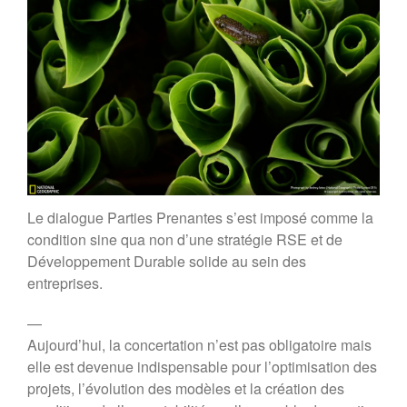
Rapport MR21 : “Un nécessaire
modèle d’entreprise durable
européenne”
Planet Benefit Company : 4
règles de durabilité sur la chaîne
de valeur
Planet Benefit Company : 21
fondamentaux pour s’engager
vers la durabilité
Guide de décryptage du reporting
extra-financier
Le dialogue Parties Prenantes s’est imposé comme la
Rapport MR21 : “Repenser les
condition sine qua non d’une stratégie RSE et de
relations parties prenantes de
l’entreprise”
Développement Durable solide au sein des
entreprises.
Forum MR21
Forum 2025
—
Forum 2023
Aujourd’hui, la concertation n’est pas obligatoire mais
Forum 2022
elle est devenue indispensable pour l’optimisation des
PRIX MR21 : APPEL A
projets, l’évolution des modèles et la création des
CANDIDATURES 2022