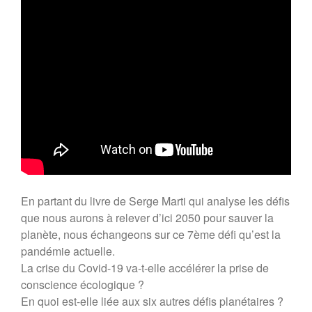
« Faut-il avoir peur de la
population mondiale ? »
En partant du livre de Serge Marti qui analyse les défis
que nous aurons à relever d’ici 2050 pour sauver la
planète, nous échangeons sur ce 7ème défi qu’est la
pandémie actuelle.
La crise du Covid-19 va-t-elle accélérer la prise de
conscience écologique ?
En quoi est-elle liée aux six autres défis planétaires ?