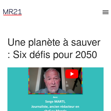
Accueil
Dialogues MR21
Une planète à sauver
Entreprise & Démocratie
Entreprise & droits humains
: Six défis pour 2050
Entreprise & environnement
Entreprise & géopolitique
Entreprise & gouvernance
Rapports MR21
Rapport MR21 : Qu’est-ce qu’un
manager responsable ?
Rapport MR21 : Quand la
transformation durable des
entreprises devient l’affaire des
salariés
Rapport MR21 : “Un nécessaire