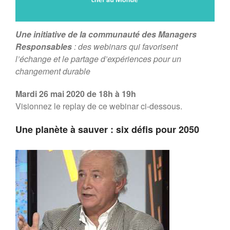
modèle d’entreprise durable
européenne”
Planet Benefit Company : 4
Une initiative de la communauté des Managers
règles de durabilité sur la chaîne
Responsables
: des webinars qui favorisent
de valeur
l’échange et le partage d’expériences pour un
Planet Benefit Company : 21
changement durable
fondamentaux pour s’engager
vers la durabilité
Mardi 26 mai 2020 de 18h à 19h
Guide de décryptage du reporting
extra-financier
Visionnez le replay de ce webinar ci-dessous.
Rapport MR21 : “Repenser les
relations parties prenantes de
Une planète à sauver : six défis pour 2050
l’entreprise”
Forum MR21
Forum 2025
Forum 2023
Forum 2022
PRIX MR21 : APPEL A
CANDIDATURES 2022
Forum 2021