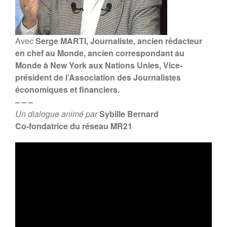
Forum 2020
Forum 2019
Forum 2018
Avec
Serge MARTI, Journaliste, ancien rédacteur
Forum 2017
en chef au Monde, ancien correspondant au
Contact
Monde à New York aux Nations Unies, Vice-
président de l’Association des Journalistes
Forum 2026
économiques et financiers.
– – –
Un dialogue animé par
Sybille Bernard
Co-fondatrice du réseau MR21
Forum MR21 2026
Dialogue MR21 – Stop au culte
de la performance dans
l’entreprise
Dialogue MR12 – La CS3D :
Force ou talon d’Achille des
entreprises européennes ?
Dialogues MR21 « Le spatial
au service du monde marin ? »