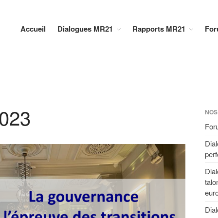
Accueil
Dialogues MR21
Rapports MR21
For
023
NOS
For
Dial
perf
Dia
talo
eur
Dial