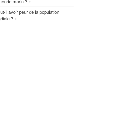
monde marin ? »
entreprises devient l’affaire des
salariés
ut-il avoir peur de la population
Rapport MR21 : “Un nécessaire
diale ? »
modèle d’entreprise durable
européenne”
Planet Benefit Company : 4 règles
de durabilité sur la chaîne de
valeur
Planet Benefit Company : 21
fondamentaux pour s’engager vers
la durabilité
Guide de décryptage du reporting
extra-financier
Rapport MR21 : “Repenser les
relations parties prenantes de
l’entreprise”
Forum MR21
Forum 2025
Forum 2023
Forum 2022
PRIX MR21 : APPEL A