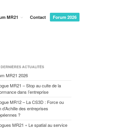
um MR21
Contact
Forum 2026
Accueil
Dialogues MR21
Entreprise & Démocratie
 DERNIÈRES ACTUALITÉS
Entreprise & droits humains
um MR21 2026
Entreprise & environnement
ogue MR21 – Stop au culte de la
Entreprise & géopolitique
ormance dans l’entreprise
Entreprise & gouvernance
Rapports MR21
logue MR12 – La CS3D : Force ou
n d’Achille des entreprises
Rapport MR21 : Qu’est-ce qu’un
manager responsable ?
opéennes ?
Rapport MR21 : Quand la
ogues MR21 « Le spatial au service
transformation durable des