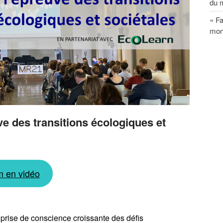
du 
« Fa
mon
e des transitions écologiques et
m en vidéo
 prise de conscience croissante des défis