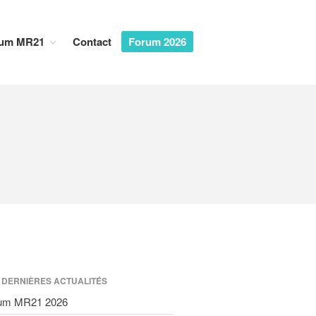
um MR21
Contact
Forum 2026
Accueil
Dialogues MR21
Entreprise & Démocratie
Entreprise & droits humains
Entreprise & environnement
Entreprise & géopolitique
Entreprise & gouvernance
Rapports MR21
Rapport MR21 : Qu’est-ce qu’un
manager responsable ?
Rapport MR21 : Quand la
transformation durable des
 DERNIÈRES ACTUALITÉS
entreprises devient l’affaire des
um MR21 2026
salariés