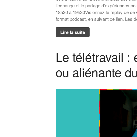
l’échange et le partage d’expériences
18h30 à 19h30Visionnez le replay de ce 
format podcast, en suivant ce lien. Les 
Lire la suite
Le télétravail :
ou aliénante du