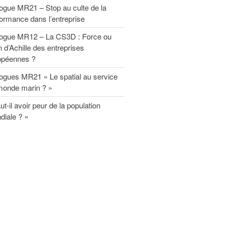
Rapport MR21 : “Un nécessaire
ogue MR21 – Stop au culte de la
modèle d’entreprise durable
ormance dans l’entreprise
européenne”
Planet Benefit Company : 4 règles
logue MR12 – La CS3D : Force ou
de durabilité sur la chaîne de
n d’Achille des entreprises
valeur
opéennes ?
Planet Benefit Company : 21
fondamentaux pour s’engager vers
ogues MR21 « Le spatial au service
la durabilité
monde marin ? »
Guide de décryptage du reporting
ut-il avoir peur de la population
extra-financier
diale ? »
Rapport MR21 : “Repenser les
relations parties prenantes de
l’entreprise”
Forum MR21
Forum 2025
Forum 2023
Forum 2022
PRIX MR21 : APPEL A
CANDIDATURES 2022