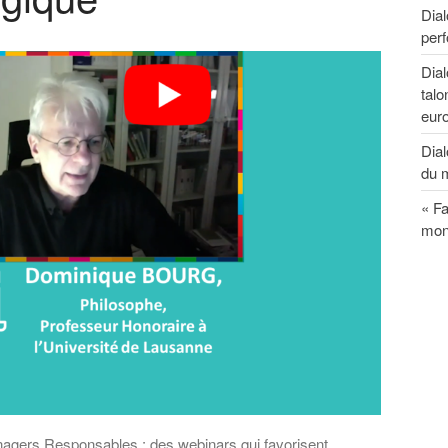
Dial
perf
Dia
talo
eur
Dial
du 
« Fa
mon
nagers Responsables : des webinars qui favorisent