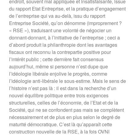
Dialogue MR12 – La CS3D :
endroit, souvent mal appliquée et insatisfaisante, issue
Force ou talon d’Achille des
du rapport Etat Entreprise, et la pratique d’engagement
entreprises européennes ?
de l’entreprise qui va au-delà, issu du rapport
Dialogues MR21 « Le spatial
Entreprise Société, qu’on dénomme (improprement ?
au service du monde marin ? »
« RSE »), traduisant une volonté de négocier un
« Faut-il avoir peur de la
donnant-donnant, à l’initiative de l’entreprise ; ceci a
population mondiale ? »
d’abord produit la philanthropie dont les avantages
fiscaux ont reconnu la contrepartie positive pour
l’intérêt public ; cette dernière fait consensus
aujourd’hui, même si personne n’est dupe que
l’idéologie libérale enjolive le progrès, comme
l’idéologie anti-libérale le sous-estime. Mais le sens de
l’histoire n’est pas là : il est dans la recherche d’un
nouvel équilibre politique entre trois exigences
structurelles, celles de l’économie, de l’Etat et de la
Société, qui ne se confondent pas mais se complètent
nécessairement et de plus en plus selon le degré de
maturité démocratique. C’est là qu’apparaît cette
construction nouvelle de la RSE, à la fois OVNI