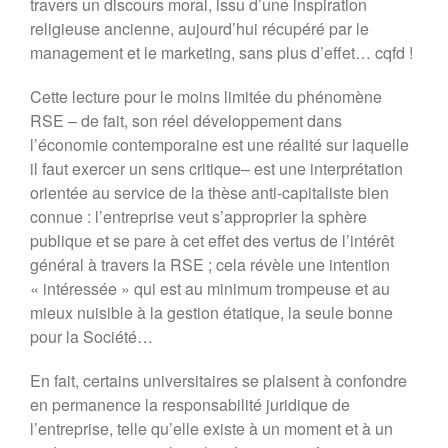
travers un discours moral, issu d’une inspiration
Forum 2022
religieuse ancienne, aujourd’hui récupéré par le
management et le marketing, sans plus d’effet… cqfd !
PRIX MR21 : APPEL A
CANDIDATURES 2022
Cette lecture pour le moins limitée du phénomène
Forum 2021
RSE – de fait, son réel développement dans
Forum 2020
l’économie contemporaine est une réalité sur laquelle
Forum 2019
il faut exercer un sens critique– est une interprétation
Forum 2018
orientée au service de la thèse anti-capitaliste bien
Forum 2017
connue : l’entreprise veut s’approprier la sphère
Contact
publique et se pare à cet effet des vertus de l’intérêt
Forum 2026
général à travers la RSE ; cela révèle une intention
« intéressée » qui est au minimum trompeuse et au
mieux nuisible à la gestion étatique, la seule bonne
pour la Société…
Forum MR21 2026
En fait, certains universitaires se plaisent à confondre
Dialogue MR21 – Stop au culte
de la performance dans
en permanence la responsabilité juridique de
l’entreprise
l’entreprise, telle qu’elle existe à un moment et à un