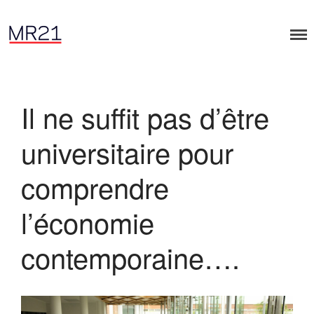
Il ne suffit pas d’être
universitaire pour
Accueil
Dialogues MR21
comprendre
Entreprise & Démocratie
Entreprise & droits humains
l’économie
Entreprise & environnement
Entreprise & géopolitique
contemporaine….
Entreprise & gouvernance
Rapports MR21
Rapport MR21 : Qu’est-ce qu’un
manager responsable ?