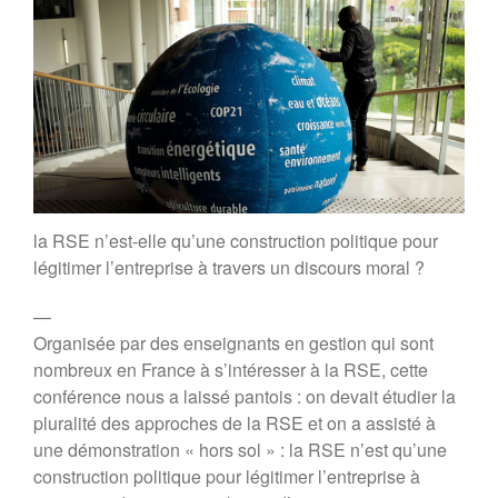
Rapport MR21 : Quand la
transformation durable des
entreprises devient l’affaire des
salariés
Rapport MR21 : “Un nécessaire
modèle d’entreprise durable
européenne”
Planet Benefit Company : 4
règles de durabilité sur la chaîne
de valeur
la RSE n’est-elle qu’une construction politique pour
Planet Benefit Company : 21
légitimer l’entreprise à travers un discours moral ?
fondamentaux pour s’engager
vers la durabilité
—
Guide de décryptage du reporting
extra-financier
Organisée par des enseignants en gestion qui sont
Rapport MR21 : “Repenser les
nombreux en France à s’intéresser à la RSE, cette
relations parties prenantes de
conférence nous a laissé pantois : on devait étudier la
l’entreprise”
pluralité des approches de la RSE et on a assisté à
Forum MR21
une démonstration « hors sol » : la RSE n’est qu’une
Forum 2025
construction politique pour légitimer l’entreprise à
Forum 2023