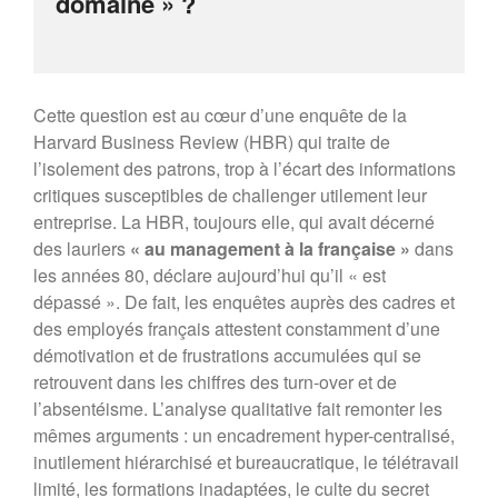
domaine » ?
PRIX MR21 : APPEL A
CANDIDATURES 2022
Forum 2021
Forum 2020
Cette question est au cœur d’une enquête de la
Forum 2019
Harvard Business Review (HBR) qui traite de
Forum 2018
l’isolement des patrons, trop à l’écart des informations
Forum 2017
critiques susceptibles de challenger utilement leur
Contact
entreprise. La HBR, toujours elle, qui avait décerné
Forum 2026
des lauriers
« au management à la française »
dans
les années 80, déclare aujourd’hui qu’il « est
dépassé ». De fait, les enquêtes auprès des cadres et
des employés français attestent constamment d’une
Forum MR21 2026
démotivation et de frustrations accumulées qui se
Dialogue MR21 – Stop au culte
retrouvent dans les chiffres des turn-over et de
de la performance dans
l’absentéisme. L’analyse qualitative fait remonter les
l’entreprise
mêmes arguments : un encadrement hyper-centralisé,
Dialogue MR12 – La CS3D :
inutilement hiérarchisé et bureaucratique, le télétravail
Force ou talon d’Achille des
limité, les formations inadaptées, le culte du secret