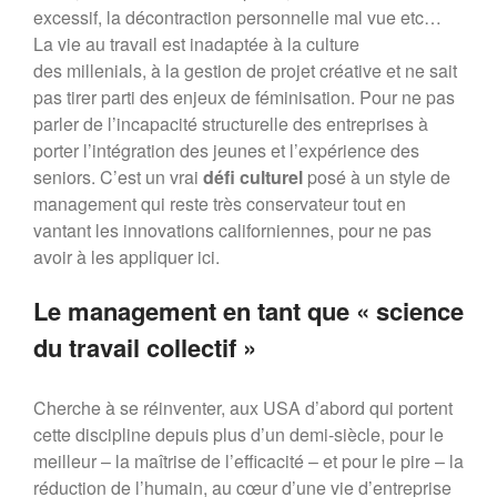
entreprises européennes ?
excessif, la décontraction personnelle mal vue etc…
Dialogues MR21 « Le spatial
La vie au travail est inadaptée à la culture
au service du monde marin ? »
des millenials, à la gestion de projet créative et ne sait
« Faut-il avoir peur de la
pas tirer parti des enjeux de féminisation. Pour ne pas
population mondiale ? »
parler de l’incapacité structurelle des entreprises à
porter l’intégration des jeunes et l’expérience des
seniors. C’est un vrai
défi culturel
posé à un style de
management qui reste très conservateur tout en
vantant les innovations californiennes, pour ne pas
avoir à les appliquer ici.
Le management en tant que « science
du travail collectif »
Cherche à se réinventer, aux USA d’abord qui portent
cette discipline depuis plus d’un demi-siècle, pour le
meilleur – la maîtrise de l’efficacité – et pour le pire – la
réduction de l’humain, au cœur d’une vie d’entreprise