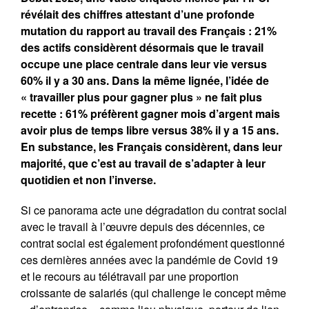
Dialogues MR21 « Le spatial
révélait des chiffres attestant d’une profonde
au service du monde marin ? »
mutation du rapport au travail des Français : 21%
« Faut-il avoir peur de la
des actifs considèrent désormais que le travail
population mondiale ? »
occupe une place centrale dans leur vie versus
60% il y a 30 ans. Dans la même lignée, l’idée de
« travailler plus pour gagner plus » ne fait plus
recette : 61% préfèrent gagner mois d’argent mais
avoir plus de temps libre versus 38% il y a 15 ans.
En substance, les Français considèrent, dans leur
majorité, que c’est au travail de s’adapter à leur
quotidien et non l’inverse.
Si ce panorama acte une dégradation du contrat social
avec le travail à l’œuvre depuis des décennies, ce
contrat social est également profondément questionné
ces dernières années avec la pandémie de Covid 19
et le recours au télétravail par une proportion
croissante de salariés (qui challenge le concept même