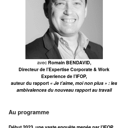
Forum 2021
Forum 2020
Forum 2019
Forum 2018
Forum 2017
Contact
Forum 2026
avec
Romain BENDAVID,
Directeur de l’Expertise Corporate & Work
Experience de l’IFOP,
Forum MR21 2026
auteur du rapport
« Je t’aime, moi non plus » : les
Dialogue MR21 – Stop au culte
ambivalences du nouveau rapport au travail
de la performance dans
l’entreprise
Dialogue MR12 – La CS3D :
Au programme
Force ou talon d’Achille des
entreprises européennes ?
Début 2023, une vaste enquête menée par l’IFOP