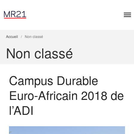
Accueil
/
Non classé
Non classé
Accueil
Campus Durable
Dialogues MR21
Entreprise & Démocratie
Euro-Africain 2018 de
Entreprise & droits humains
Entreprise & environnement
l’ADI
Entreprise & géopolitique
Entreprise & gouvernance
Rapports MR21
Rapport MR21 : Qu’est-ce qu’un