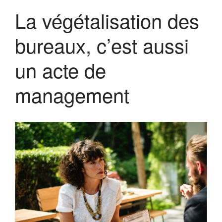
Forum 2023
La végétalisation des
Forum 2022
PRIX MR21 : APPEL A
bureaux, c’est aussi
CANDIDATURES 2022
Forum 2021
un acte de
Forum 2020
Forum 2019
management
Forum 2018
Forum 2017
Contact
Forum 2026
Forum MR21 2026
Dialogue MR21 – Stop au culte
de la performance dans
l’entreprise