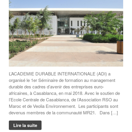
manager responsable ?
Rapport MR21 : Quand la
transformation durable des
entreprises devient l’affaire des
salariés
Rapport MR21 : “Un nécessaire
modèle d’entreprise durable
européenne”
Planet Benefit Company : 4
règles de durabilité sur la chaîne
de valeur
Planet Benefit Company : 21
L’ACADEMIE DURABLE INTERNATIONALE (ADI) a
fondamentaux pour s’engager
organisé le 1er Séminaire de formation au management
vers la durabilité
durable des cadres d’avenir des entreprises euro-
Guide de décryptage du reporting
africaines, à Casablanca, en mai 2018. Avec le soutien de
extra-financier
l’Ecole Centrale de Casablanca, de l’Association RSO au
Rapport MR21 : “Repenser les
Maroc et de Veolia Environnement. Les participants sont
relations parties prenantes de
l’entreprise”
devenus membres de la communauté MR21. Dans […]
Forum MR21
Lire la suite
Forum 2025