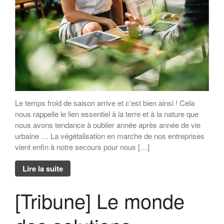
Dialogue MR12 – La CS3D :
Force ou talon d’Achille des
entreprises européennes ?
Dialogues MR21 « Le spatial
au service du monde marin ? »
« Faut-il avoir peur de la
population mondiale ? »
Le temps froid de saison arrive et c’est bien ainsi ! Cela
nous rappelle le lien essentiel à la terre et à la nature que
nous avons tendance à oublier année après année de vie
urbaine … La végétalisation en marche de nos entreprises
vient enfin à notre secours pour nous […]
Lire la suite
[Tribune] Le monde