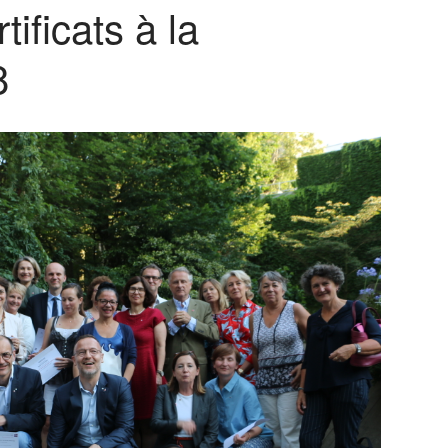
ificats à la
8