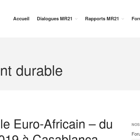
Accueil
Dialogues MR21
Rapports MR21
For
t durable
 Euro-Africain – du
NOS
2019 à Casablanca
For