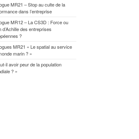
salariés
ogue MR21 – Stop au culte de la
Rapport MR21 : “Un nécessaire
ormance dans l’entreprise
modèle d’entreprise durable
européenne”
logue MR12 – La CS3D : Force ou
Planet Benefit Company : 4 règles
n d’Achille des entreprises
de durabilité sur la chaîne de
opéennes ?
valeur
ogues MR21 « Le spatial au service
Planet Benefit Company : 21
fondamentaux pour s’engager vers
monde marin ? »
la durabilité
ut-il avoir peur de la population
Guide de décryptage du reporting
diale ? »
extra-financier
Rapport MR21 : “Repenser les
relations parties prenantes de
l’entreprise”
Forum MR21
Forum 2025
Forum 2023
Forum 2022
PRIX MR21 : APPEL A
CANDIDATURES 2022