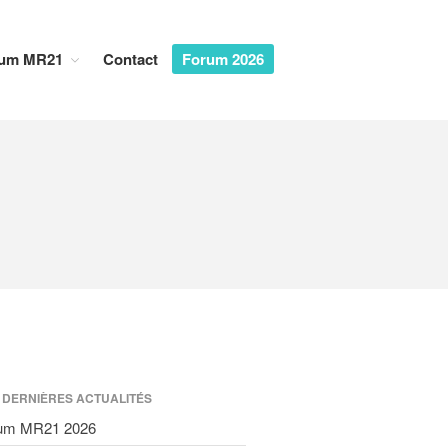
um MR21
Contact
Forum 2026
Accueil
Dialogues MR21
Entreprise & Démocratie
Entreprise & droits humains
Entreprise & environnement
Entreprise & géopolitique
Entreprise & gouvernance
Rapports MR21
Rapport MR21 : Qu’est-ce qu’un
manager responsable ?
 DERNIÈRES ACTUALITÉS
Rapport MR21 : Quand la
transformation durable des
um MR21 2026
entreprises devient l’affaire des