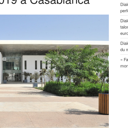
Dial
perf
Dia
talo
eur
Dial
du 
« Fa
mon