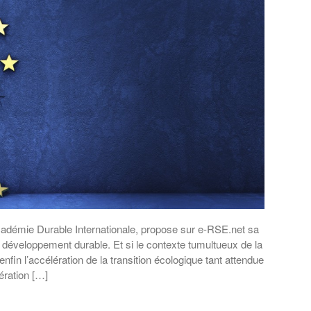
adémie Durable Internationale, propose sur e-RSE.net sa
t développement durable. Et si le contexte tumultueux de la
enfin l’accélération de la transition écologique tant attendue
ération […]