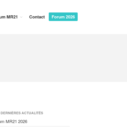
um MR21
Contact
Forum 2026
Accueil
Dialogues MR21
Entreprise & Démocratie
Entreprise & droits humains
Entreprise & environnement
Entreprise & géopolitique
Entreprise & gouvernance
Rapports MR21
Rapport MR21 : Qu’est-ce qu’un
manager responsable ?
Rapport MR21 : Quand la
transformation durable des
entreprises devient l’affaire des
 DERNIÈRES ACTUALITÉS
salariés
um MR21 2026
Rapport MR21 : “Un nécessaire