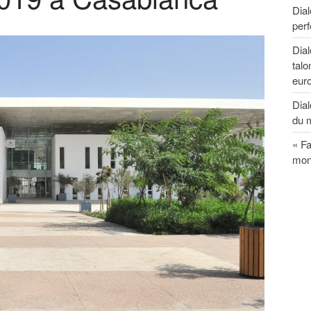
Dial
perf
Dia
talo
eur
Dial
du 
« Fa
mon