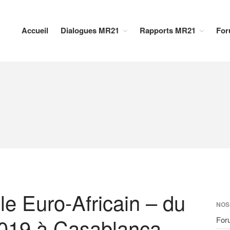
Accueil
Dialogues MR21
Rapports MR21
For
 Euro-Africain – du
NOS
2019 à Casablanca
For