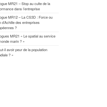
modèle d’entreprise durable
ogue MR21 – Stop au culte de la
européenne”
ormance dans l’entreprise
Planet Benefit Company : 4 règles
de durabilité sur la chaîne de
logue MR12 – La CS3D : Force ou
valeur
n d’Achille des entreprises
Planet Benefit Company : 21
opéennes ?
fondamentaux pour s’engager vers
la durabilité
ogues MR21 « Le spatial au service
monde marin ? »
Guide de décryptage du reporting
extra-financier
ut-il avoir peur de la population
Rapport MR21 : “Repenser les
diale ? »
relations parties prenantes de
l’entreprise”
Forum MR21
Forum 2025
Forum 2023
Forum 2022
PRIX MR21 : APPEL A
CANDIDATURES 2022
Forum 2021