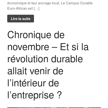
économique et leur ancrage local. Le Campus Durable
Forum 2021
Euro-African est […]
Forum 2020
Lire la suite
Forum 2019
Forum 2018
Chronique de
Forum 2017
Contact
novembre – Et si la
Forum 2026
révolution durable
allait venir de
Forum MR21 2026
Dialogue MR21 – Stop au culte
l’intérieur de
de la performance dans
l’entreprise
l’entreprise ?
Dialogue MR12 – La CS3D :
Force ou talon d’Achille des
entreprises européennes ?