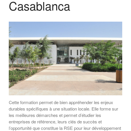
Casablanca
salariés
Rapport MR21 : “Un nécessaire
modèle d’entreprise durable
européenne”
Planet Benefit Company : 4
règles de durabilité sur la chaîne
de valeur
Planet Benefit Company : 21
fondamentaux pour s’engager
vers la durabilité
Guide de décryptage du reporting
extra-financier
Rapport MR21 : “Repenser les
relations parties prenantes de
l’entreprise”
Forum MR21
Cette formation permet de bien appréhender les enjeux
Forum 2025
durables spécifiques à une situation locale. Elle forme sur
Forum 2023
les meilleures démarches et permet d’étudier les
Forum 2022
entreprises de référence, leurs clés de succès et
PRIX MR21 : APPEL A
l’opportunité que constitue la RSE pour leur développement
CANDIDATURES 2022