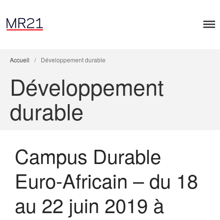
Accueil
/
Développement durable
Accueil
Développement
Dialogues MR21
Entreprise & Démocratie
durable
Entreprise & droits humains
Entreprise & environnement
Entreprise & géopolitique
Campus Durable
Entreprise & gouvernance
Rapports MR21
Euro-Africain – du 18
Rapport MR21 : Qu’est-ce qu’un
manager responsable ?
au 22 juin 2019 à
Rapport MR21 : Quand la
transformation durable des
entreprises devient l’affaire des